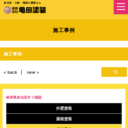
多治見・土岐・瑞浪の塗装なら
施工事例
施工事例
一覧
< back
new >
岐阜県多治見市 ○様邸
外壁塗装
屋根塗装