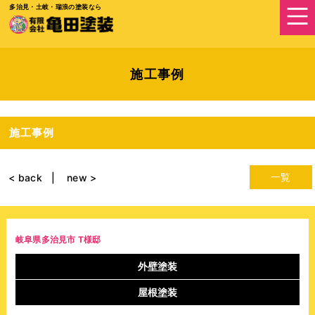
多治見・土岐・瑞浪の塗装なら
施工事例
施工事例
一覧
< back
new >
岐阜県多治見市 T様邸
外壁塗装
屋根塗装