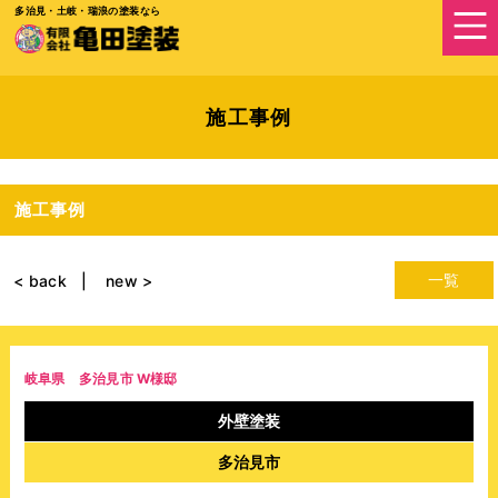
多治見・土岐・瑞浪の塗装なら
施工事例
施工事例
一覧
< back
new >
岐阜県 多治見市 W様邸
外壁塗装
多治見市