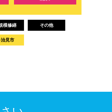
規模修繕
その他
多治見市
ださい