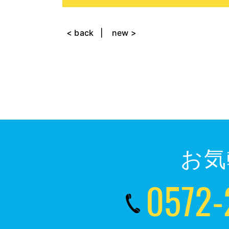
< back
new >
お気