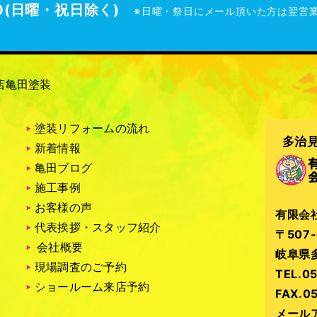
00(日曜・祝日除く)
※日曜・祭日にメール頂いた方は翌営
店亀田塗装
塗装リフォームの流れ
多治
新着情報
亀田ブログ
施工事例
お客様の声
有限会
代表挨拶・スタッフ紹介
〒507-
会社概要
岐阜県多
現場調査のご予約
TEL.
05
ショールーム来店予約
FAX.0
メールア