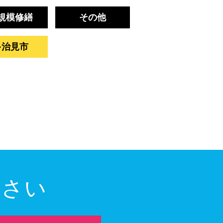
規模修繕
その他
多治見市
ださい