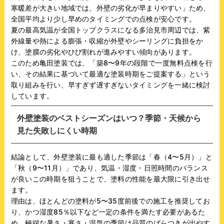
寒暖差が大きい地域では、外壁の劣化が早まりやすい」ため、
全国平均より少し早めのタイミングでの点検が安心です。
夏の最高気温が全国トップクラスになる多治見市周辺では、紫
外線量や熱による膨張・収縮が外壁やシーリングに負担をか
け、塗膜の劣化やひび割れが進みやすい傾向があります。
このため亀田塗装では、「築8〜9年の段階で一度無料点検を行
い、その結果に基づいて最適な塗装時期をご提案する」という
取り組みを行い、早すぎず遅すぎないタイミングを一緒に検討
しています。
外壁塗装のベストシーズンはいつ？季節・天候から
見た失敗しにくい時期
結論として、外壁塗装に最も適した季節は「春（4〜5月）」と
「秋（9〜11月）」であり、気温・湿度・日照時間のバランス
が良いこの時期を狙うことで、塗料の性能を最大限に引き出せ
ます。
理由は、ほとんどの塗料が5〜35度前後での施工を推奨してお
り、かつ湿度85％以下など一定の条件を満たす必要があるた
め、極端な暑さ・寒さ・湿気の季節は品質のばらつきが出やす