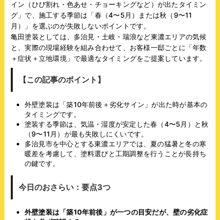
イン（ひび割れ・色あせ・チョーキングなど）が出たタイミン
グ」で、施工する季節は「春（4〜5月）または秋（9〜11
月）」を選ぶのが失敗しないポイントです。
亀田塗装としては、多治見・土岐・瑞浪など東濃エリアの気候
と、実際の現場経験を組み合わせて、お客様一邸ごとに「年数
＋症状＋立地環境」で最適なタイミングをご提案しています。
【この記事のポイント】
外壁塗装は「築10年前後＋劣化サイン」が出た時が基本の
タイミングです。
塗装する季節は、気温・湿度が安定した春（4〜5月）と秋
（9〜11月）が最も失敗しにくいです。
多治見市を中心とする東濃エリアでは、夏の猛暑と冬の寒
暖差を考慮して、塗料選びと工期調整を行うことが長持ち
の鍵です。
今日のおさらい：要点3つ
外壁塗装は「築10年前後」が一つの目安だが、壁の劣化症