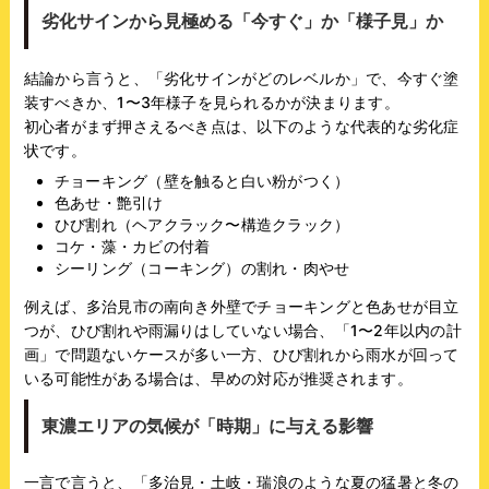
劣化サインから見極める「今すぐ」か「様子見」か
結論から言うと、「劣化サインがどのレベルか」で、今すぐ塗
装すべきか、1〜3年様子を見られるかが決まります。
初心者がまず押さえるべき点は、以下のような代表的な劣化症
状です。
チョーキング（壁を触ると白い粉がつく）
色あせ・艶引け
ひび割れ（ヘアクラック〜構造クラック）
コケ・藻・カビの付着
シーリング（コーキング）の割れ・肉やせ
例えば、多治見市の南向き外壁でチョーキングと色あせが目立
つが、ひび割れや雨漏りはしていない場合、「1〜2年以内の計
画」で問題ないケースが多い一方、ひび割れから雨水が回って
いる可能性がある場合は、早めの対応が推奨されます。
東濃エリアの気候が「時期」に与える影響
一言で言うと、「多治見・土岐・瑞浪のような夏の猛暑と冬の