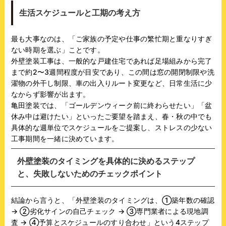
生活スケジュールと工期の考え方
最も大事なのは、「ご家族の予定や仕事の繁忙期と重なりすぎ
ない時期を選ぶ」ことです。
外壁塗装工事は、一般的な戸建住宅であれば足場組みから完了
まで約2〜3週間程度が目安であり、この間は窓の開閉制限や洗
濯物の外干し制限、車の出入りルート変更など、日常生活に少
なからず影響が出ます。
亀田塗装では、「ゴールデンウィーク前に終わらせたい」「盆
休み中は避けたい」といったご要望を踏まえ、春・秋の中でも
具体的な週単位でスケジュールをご提案し、ストレスの少ない
工事期間を一緒に決めています。
外壁塗装のタイミングを具体的に決めるステップ
と、失敗しないためのチェックポイント
結論から言うと、「外壁塗装のタイミングは、①築年数の確認
→ ②劣化サインの自己チェック → ③専門業者による現地調
査 → ④予算とスケジュールのすり合わせ」という4ステップ