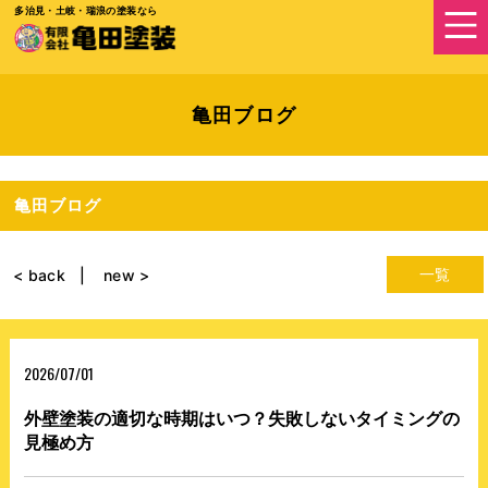
多治見・土岐・瑞浪の塗装なら
亀田ブログ
亀田ブログ
一覧
< back
new >
2026/07/01
外壁塗装の適切な時期はいつ？失敗しないタイミングの
見極め方