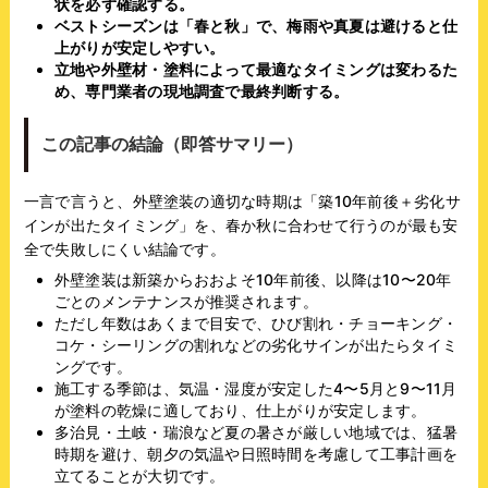
状を必ず確認する。
ベストシーズンは「春と秋」で、梅雨や真夏は避けると仕
上がりが安定しやすい。
立地や外壁材・塗料によって最適なタイミングは変わるた
め、専門業者の現地調査で最終判断する。
この記事の結論（即答サマリー）
一言で言うと、外壁塗装の適切な時期は「築10年前後＋劣化サ
インが出たタイミング」を、春か秋に合わせて行うのが最も安
全で失敗しにくい結論です。
外壁塗装は新築からおおよそ10年前後、以降は10〜20年
ごとのメンテナンスが推奨されます。
ただし年数はあくまで目安で、ひび割れ・チョーキング・
コケ・シーリングの割れなどの劣化サインが出たらタイミ
ングです。
施工する季節は、気温・湿度が安定した4〜5月と9〜11月
が塗料の乾燥に適しており、仕上がりが安定します。
多治見・土岐・瑞浪など夏の暑さが厳しい地域では、猛暑
時期を避け、朝夕の気温や日照時間を考慮して工事計画を
立てることが大切です。