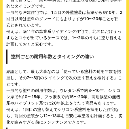
的なタイミングです。
一般的な戸建住宅では、1回目の外壁塗装は新築から約10年、2
回目以降は塗料のグレードにもよりますが10〜20年ごとが目
安とされています。
例えば、築11年の窯業系サイディング住宅で、北面にだけうっ
すらとコケが出ているケースでは、1〜2年のうちに塗り替えを
計画しておくと安心です。
塗料ごとの耐用年数とタイミングの違い
結論として、最も大事なのは「使っている塗料の耐用年数を把
握し、その7〜8割のタイミングで次の塗り替えを検討する」こ
とです。
一般的な塗料の耐用年数は、ウレタン系で約8〜10年、シリコ
ン系で約10〜15年、フッ素系で約15〜20年、高耐候型の無機
系やハイブリッド系では20年以上をうたう商品もあります。
例えば、1回目の塗り替えでシリコン系塗料を採用した住宅な
ら、前回の塗装から12〜13年を目安に再塗装を計画すると、劣
化が進みすぎる前にメンテナンスできます。