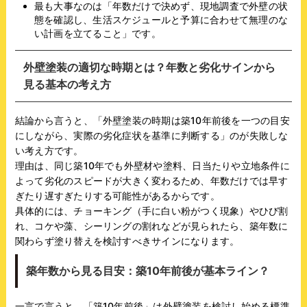
最も大事なのは「年数だけで決めず、現地調査で外壁の状
態を確認し、生活スケジュールと予算に合わせて無理のな
い計画を立てること」です。
外壁塗装の適切な時期とは？年数と劣化サインから
見る基本の考え方
結論から言うと、「外壁塗装の時期は築10年前後を一つの目安
にしながら、実際の劣化症状を基準に判断する」のが失敗しな
い考え方です。
理由は、同じ築10年でも外壁材や塗料、日当たりや立地条件に
よって劣化のスピードが大きく変わるため、年数だけでは早す
ぎたり遅すぎたりする可能性があるからです。
具体的には、チョーキング（手に白い粉がつく現象）やひび割
れ、コケや藻、シーリングの割れなどが見られたら、築年数に
関わらず塗り替えを検討すべきサインになります。
築年数から見る目安：築10年前後が基本ライン？
一言で言うと、「築10年前後」は外壁塗装を検討し始める標準