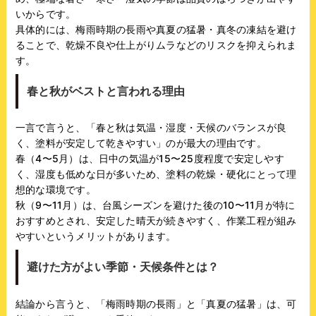
いからです。
具体的には、梅雨時期の長雨や真夏の猛暑・真冬の凍結を避け
ることで、乾燥不良や仕上がりムラなどのリスクを抑えられま
す。
春と秋がベストと言われる理由
一言で言うと、「春と秋は気温・湿度・天候のバランスが良
く、塗料が安定して乾きやすい」のが最大の理由です。
春（4〜5月）は、日中の気温が15〜25度程度で安定しやす
く、湿度も低めな日が多いため、塗料の乾燥・硬化にとって理
想的な環境です。
秋（9〜11月）は、台風シーズンを避けた後の10〜11月が特に
おすすめとされ、安定した晴天が続きやすく、作業工程が組み
やすいというメリットがあります。
避けた方がよい季節・天候条件とは？
結論から言うと、「梅雨時期の長雨」と「真夏の猛暑」は、可