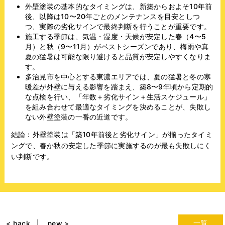
外壁塗装の基本的なタイミングは、新築からおよそ10年前
後、以降は10〜20年ごとのメンテナンスを目安としつ
つ、実際の劣化サインで最終判断を行うことが重要です。
施工する季節は、気温・湿度・天候が安定した春（4〜5
月）と秋（9〜11月）がベストシーズンであり、梅雨や真
夏の猛暑は可能な限り避けると品質が安定しやすくなりま
す。
多治見市を中心とする東濃エリアでは、夏の猛暑と冬の寒
暖差が外壁に与える影響を踏まえ、築8〜9年頃から定期的
な点検を行い、「年数＋劣化サイン＋生活スケジュール」
を組み合わせて最適なタイミングを決めることが、失敗し
ない外壁塗装の一番の近道です。
結論：外壁塗装は「築10年前後と劣化サイン」が揃ったタイミ
ングで、春か秋の安定した季節に実施するのが最も失敗しにく
い判断です。
一覧
< back
new >