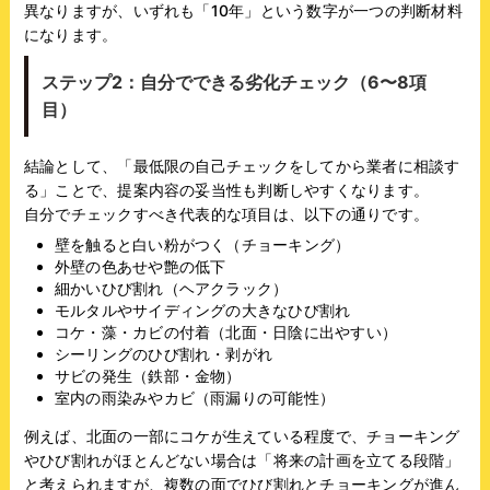
異なりますが、いずれも「10年」という数字が一つの判断材料
になります。
ステップ2：自分でできる劣化チェック（6〜8項
目）
結論として、「最低限の自己チェックをしてから業者に相談す
る」ことで、提案内容の妥当性も判断しやすくなります。
自分でチェックすべき代表的な項目は、以下の通りです。
壁を触ると白い粉がつく（チョーキング）
外壁の色あせや艶の低下
細かいひび割れ（ヘアクラック）
モルタルやサイディングの大きなひび割れ
コケ・藻・カビの付着（北面・日陰に出やすい）
シーリングのひび割れ・剥がれ
サビの発生（鉄部・金物）
室内の雨染みやカビ（雨漏りの可能性）
例えば、北面の一部にコケが生えている程度で、チョーキング
やひび割れがほとんどない場合は「将来の計画を立てる段階」
と考えられますが、複数の面でひび割れとチョーキングが進ん