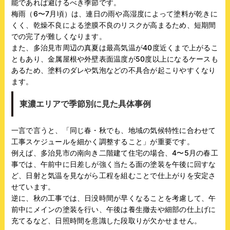
能であれば避けるべき季節です。
梅雨（6〜7月頃）は、連日の雨や高湿度によって塗料が乾きに
くく、乾燥不良による塗膜不良のリスクが高まるため、短期間
での完了が難しくなります。
また、多治見市周辺の真夏は最高気温が40度近くまで上がるこ
ともあり、金属屋根や外壁表面温度が50度以上になるケースも
あるため、塗料のダレや気泡などの不具合が起こりやすくなり
ます。
東濃エリアで季節別に見た具体事例
一言で言うと、「同じ春・秋でも、地域の気候特性に合わせて
工事スケジュールを細かく調整すること」が重要です。
例えば、多治見市の南向き二階建て住宅の場合、4〜5月の春工
事では、午前中に日差しが強く当たる面の塗装を午後に回すな
ど、日射と気温を見ながら工程を組むことで仕上がりを安定さ
せています。
逆に、秋の工事では、日没時間が早くなることを考慮して、午
前中にメインの塗装を行い、午後は養生撤去や細部の仕上げに
充てるなど、日照時間を意識した段取りが欠かせません。