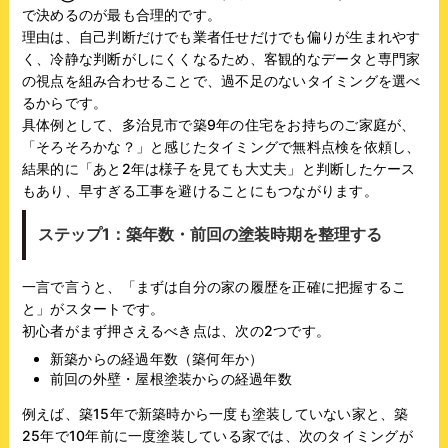
で決めるのが最も合理的です。
理由は、自己判断だけでも業者任せだけでも偏りが生まれやす
く、冷静な判断がしにくくなるため、客観的なデータと専門家
の視点を組み合わせることで、過不足のないタイミングを選べ
るからです。
具体例として、多治見市で築9年の住宅をお持ちのご家庭が、
「そろそろかな？」と感じたタイミングで無料点検を依頼し、
結果的に「あと2年は様子を見ても大丈夫」と判断したケース
もあり、早すぎる工事を避けることにもつながります。
ステップ1：築年数・前回の塗装時期を整理する
一言で言うと、「まずは自分の家の履歴を正確に把握するこ
と」がスタートです。
初心者がまず押さえるべき点は、次の2つです。
新築からの経過年数（築何年か）
前回の外壁・屋根塗装からの経過年数
例えば、築15年で新築時から一度も塗装していない家と、築
25年で10年前に一度塗装している家では、次のタイミングが