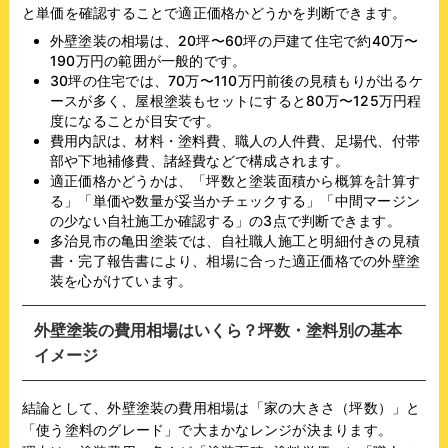
と単価を確認することで適正価格かどうかを判断できます。
外壁塗装の相場は、20坪〜60坪の戸建て住宅で約40万〜
190万円の範囲が一般的です。
30坪の住宅では、70万〜110万円前後の見積もりが出るケ
ースが多く、屋根塗装もセットにすると80万〜125万円程
度になることが目安です。
費用内訳は、材料・塗料費、職人の人件費、足場代、付帯
部や下地補修費、諸経費などで構成されます。
適正価格かどうかは、「坪数と塗装面積から概算を計算す
る」「単価や数量が妥当かチェックする」「中間マージン
の少ない自社施工か確認する」の3点で判断できます。
多治見市の亀田塗装では、自社職人施工と明細付きの見積
書・完了報告書により、相場に合った適正価格での外壁塗
装を心がけています。
外壁塗装の費用相場はいくら？坪数・塗料別の基本
イメージ
結論として、外壁塗装の費用相場は「家の大きさ（坪数）」と
「使う塗料のグレード」で大まかなレンジが決まります。