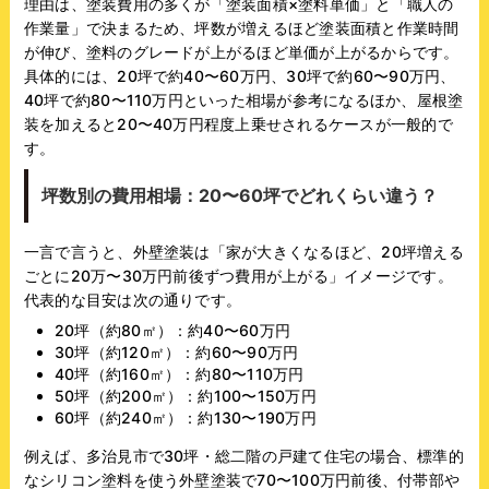
理由は、塗装費用の多くが「塗装面積×塗料単価」と「職人の
作業量」で決まるため、坪数が増えるほど塗装面積と作業時間
が伸び、塗料のグレードが上がるほど単価が上がるからです。
具体的には、20坪で約40〜60万円、30坪で約60〜90万円、
40坪で約80〜110万円といった相場が参考になるほか、屋根塗
装を加えると20〜40万円程度上乗せされるケースが一般的で
す。
坪数別の費用相場：20〜60坪でどれくらい違う？
一言で言うと、外壁塗装は「家が大きくなるほど、20坪増える
ごとに20万〜30万円前後ずつ費用が上がる」イメージです。
代表的な目安は次の通りです。
20坪（約80㎡）：約40〜60万円
30坪（約120㎡）：約60〜90万円
40坪（約160㎡）：約80〜110万円
50坪（約200㎡）：約100〜150万円
60坪（約240㎡）：約130〜190万円
例えば、多治見市で30坪・総二階の戸建て住宅の場合、標準的
なシリコン塗料を使う外壁塗装で70〜100万円前後、付帯部や