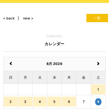
一覧
< back
new >
Calender
カレンダー
8月 2026
日
月
火
水
木
金
土
1
2
3
4
5
6
7
8