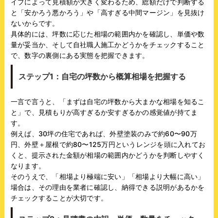
イプによって見積額が大きく変わるため、総額だけで判断する
と「安かろう悪かろう」や「高すぎる中間マージン」を見抜け
ないからです。
具体的には、坪数に応じた相場の範囲内かを確認し、単価や数
量が妥当か、そして自社職人施工かどうかをチェックすること
で、数字の裏側にある実態を把握できます。
ステップ1：自宅の坪数から概算相場を把握する
一言で言うと、「まずは自宅の坪数から大まかな相場を知るこ
と」で、見積もりが高すぎるか安すぎるかの感覚値が持てま
す。
例えば、30坪の住宅であれば、外壁塗装のみで約60〜90万
円、外壁＋屋根で約80〜125万円というレンジを頭に入れてお
くと、提示された金額が相場の範囲内かどうかを判断しやすく
なります。
そのうえで、「相場より極端に安い」「相場より大幅に高い」
場合は、その理由を業者に確認し、納得できる説明があるかを
チェックすることが大切です。