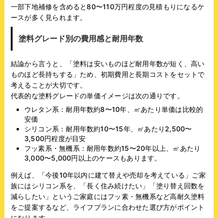
一部下地補修を含めると80〜110万円程度の見積もりになるケ
ースが多く見られます。
塗料グレード別の費用感と耐用年数
結論から言うと、「塗料は安いものほど耐用年数が短く、高い
ものほど長持ちする」ため、初期費用と長期コストをセットで
考えることが大切です。
代表的な塗料グレードの単価イメージは次の通りです。
ウレタン系：耐用年数約8〜10年、㎡あたり単価は比較的
安価
シリコン系：耐用年数約10〜15年、㎡あたり2,500〜
3,500円程度が目安
フッ素系・無機系：耐用年数約15〜20年以上、㎡あたり
3,000〜5,000円以上のケースもあります。
例えば、「今後10年以内に建て替えや売却を考えている」ご家
族にはシリコン系を、「長く住み続けたい」「塗り替え回数を
減らしたい」というご家庭にはフッ素・無機系など高耐久塗料
をご提案するなど、ライフプランに合わせた選び方がポイント
になります。