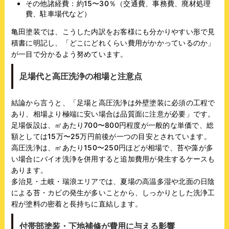
その他諸経費：約15〜30％（交通費、事務費、廃材処理
費、駐車場代など）
亀田塗装では、こうした内訳をお客様にも分かりやすい形で見
積書に明記し、「どこにどれくらい費用がかかっているのか」
が一目で分かるよう努めています。
足場代と高圧洗浄の相場と注意点
結論から言うと、「足場と高圧洗浄は外壁塗装に必須の工程で
あり、相場より極端に安い場合は品質面に注意が必要」です。
足場仮設は、㎡あたり700〜800円程度が一般的な単価で、総
額としては15万〜25万円前後が一つの目安とされています。
高圧洗浄は、㎡あたり150〜250円ほどが相場で、苔や藻が多
い場合にバイオ洗浄を併用すると追加費用が発生するケースも
あります。
多治見・土岐・瑞浪エリアでは、夏場の高温多湿や北面の日陰
による苔・カビの発生が多いことから、しっかりとした洗浄工
程が塗料の密着と長持ちに直結します。
付帯部塗装・下地補修が費用に与える影響