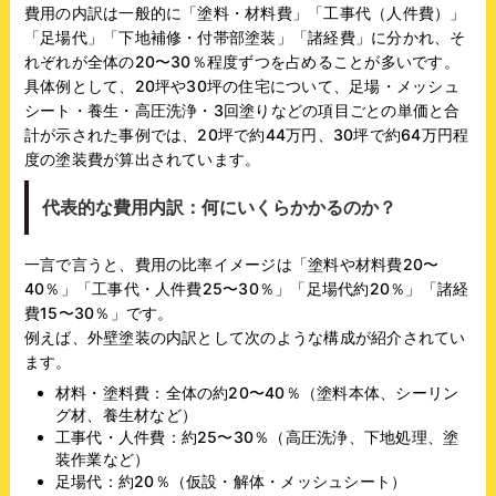
費用の内訳は一般的に「塗料・材料費」「工事代（人件費）」
「足場代」「下地補修・付帯部塗装」「諸経費」に分かれ、そ
れぞれが全体の20〜30％程度ずつを占めることが多いです。
具体例として、20坪や30坪の住宅について、足場・メッシュ
シート・養生・高圧洗浄・3回塗りなどの項目ごとの単価と合
計が示された事例では、20坪で約44万円、30坪で約64万円程
度の塗装費が算出されています。
代表的な費用内訳：何にいくらかかるのか？
一言で言うと、費用の比率イメージは「塗料や材料費20〜
40％」「工事代・人件費25〜30％」「足場代約20％」「諸経
費15〜30％」です。
例えば、外壁塗装の内訳として次のような構成が紹介されてい
ます。
材料・塗料費：全体の約20〜40％（塗料本体、シーリン
グ材、養生材など）
工事代・人件費：約25〜30％（高圧洗浄、下地処理、塗
装作業など）
足場代：約20％（仮設・解体・メッシュシート）