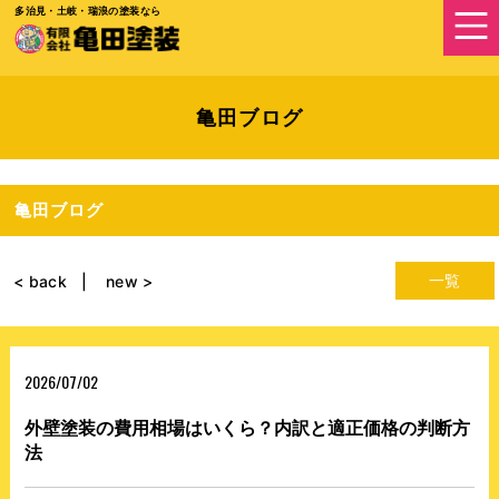
多治見・土岐・瑞浪の塗装なら
亀田ブログ
亀田ブログ
一覧
< back
new >
2026/07/02
外壁塗装の費用相場はいくら？内訳と適正価格の判断方
法