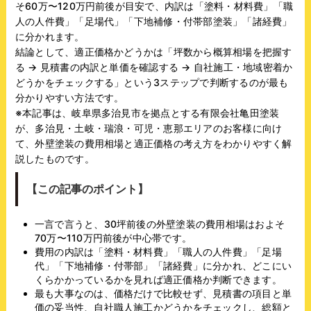
そ60万〜120万円前後が目安で、内訳は「塗料・材料費」「職
人の人件費」「足場代」「下地補修・付帯部塗装」「諸経費」
に分かれます。
結論として、適正価格かどうかは「坪数から概算相場を把握す
る → 見積書の内訳と単価を確認する → 自社施工・地域密着か
どうかをチェックする」という3ステップで判断するのが最も
分かりやすい方法です。
※本記事は、岐阜県多治見市を拠点とする有限会社亀田塗装
が、多治見・土岐・瑞浪・可児・恵那エリアのお客様に向け
て、外壁塗装の費用相場と適正価格の考え方をわかりやすく解
説したものです。
【この記事のポイント】
一言で言うと、30坪前後の外壁塗装の費用相場はおよそ
70万〜110万円前後が中心帯です。
費用の内訳は「塗料・材料費」「職人の人件費」「足場
代」「下地補修・付帯部」「諸経費」に分かれ、どこにい
くらかかっているかを見れば適正価格か判断できます。
最も大事なのは、価格だけで比較せず、見積書の項目と単
価の妥当性、自社職人施工かどうかをチェックし、総額と