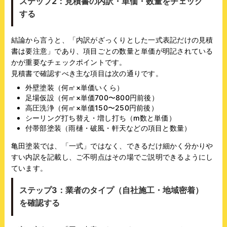
ステップ2：見積書の内訳・単価・数量をチェック
する
結論から言うと、「内訳がざっくりとした一式表記だけの見積
書は要注意」であり、項目ごとの数量と単価が明記されている
かが重要なチェックポイントです。
見積書で確認すべき主な項目は次の通りです。
外壁塗装（何㎡×単価いくら）
足場仮設（何㎡×単価700〜800円前後）
高圧洗浄（何㎡×単価150〜250円前後）
シーリング打ち替え・増し打ち（m数と単価）
付帯部塗装（雨樋・破風・軒天などの項目と数量）
亀田塗装では、「一式」ではなく、できるだけ細かく分かりや
すい内訳を記載し、ご不明点はその場でご説明できるようにし
ています。
ステップ3：業者のタイプ（自社施工・地域密着）
を確認する