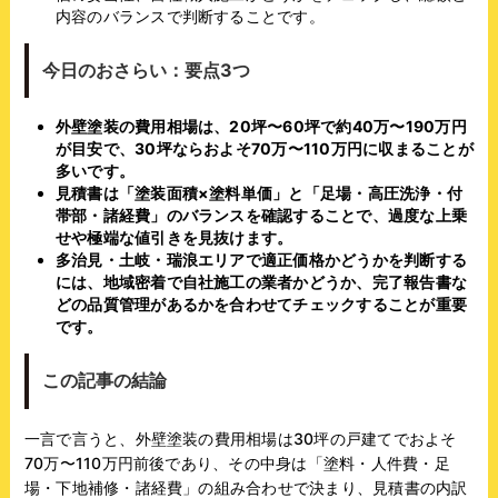
内容のバランスで判断することです。
今日のおさらい：要点3つ
外壁塗装の費用相場は、20坪〜60坪で約40万〜190万円
が目安で、30坪ならおよそ70万〜110万円に収まることが
多いです。
見積書は「塗装面積×塗料単価」と「足場・高圧洗浄・付
帯部・諸経費」のバランスを確認することで、過度な上乗
せや極端な値引きを見抜けます。
多治見・土岐・瑞浪エリアで適正価格かどうかを判断する
には、地域密着で自社施工の業者かどうか、完了報告書な
どの品質管理があるかを合わせてチェックすることが重要
です。
この記事の結論
一言で言うと、外壁塗装の費用相場は30坪の戸建てでおよそ
70万〜110万円前後であり、その中身は「塗料・人件費・足
場・下地補修・諸経費」の組み合わせで決まり、見積書の内訳