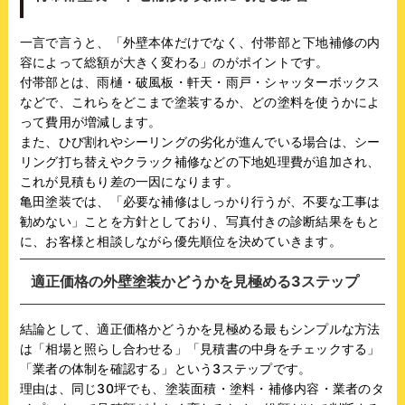
一言で言うと、「外壁本体だけでなく、付帯部と下地補修の内
容によって総額が大きく変わる」のがポイントです。
付帯部とは、雨樋・破風板・軒天・雨戸・シャッターボックス
などで、これらをどこまで塗装するか、どの塗料を使うかによ
って費用が増減します。
また、ひび割れやシーリングの劣化が進んでいる場合は、シー
リング打ち替えやクラック補修などの下地処理費が追加され、
これが見積もり差の一因になります。
亀田塗装では、「必要な補修はしっかり行うが、不要な工事は
勧めない」ことを方針としており、写真付きの診断結果をもと
に、お客様と相談しながら優先順位を決めていきます。
適正価格の外壁塗装かどうかを見極める3ステップ
結論として、適正価格かどうかを見極める最もシンプルな方法
は「相場と照らし合わせる」「見積書の中身をチェックする」
「業者の体制を確認する」という3ステップです。
理由は、同じ30坪でも、塗装面積・塗料・補修内容・業者のタ