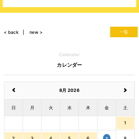
一覧
< back
new >
Calender
カレンダー
8月 2026
日
月
火
水
木
金
土
1
2
3
4
5
6
8
7