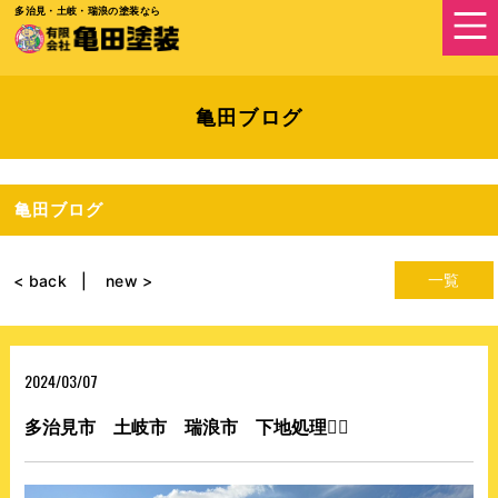
多治見・土岐・瑞浪の塗装なら
亀田ブログ
亀田ブログ
一覧
< back
new >
2024/03/07
多治見市 土岐市 瑞浪市 下地処理👷‍♂️