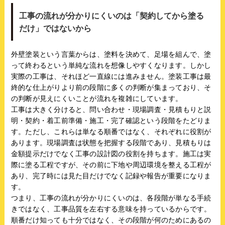
工事の流れが分かりにくいのは「契約してから塗る
だけ」ではないから
外壁塗装という言葉からは、塗料を決めて、足場を組んで、塗
って終わるという単純な流れを想像しやすくなります。しかし
実際の工事は、それほど一直線には進みません。塗装工事は最
終的な仕上がりより前の段階に多くの判断が集まっており、そ
の判断が見えにくいことが流れを複雑にしています。
工事は大きく分けると、問い合わせ・現場調査・見積もりと説
明・契約・着工前準備・施工・完了確認という段階をたどりま
す。ただし、これらは単なる順番ではなく、それぞれに役割が
あります。現場調査は状態を把握する段階であり、見積もりは
金額提示だけでなく工事の設計図の役割を持ちます。施工は実
際に塗る工程ですが、その前に下地や周辺環境を整える工程が
あり、完了時には見た目だけでなく記録や報告が重要になりま
す。
つまり、工事の流れが分かりにくいのは、各段階が単なる手続
きではなく、工事品質を左右する意味を持っているからです。
順番だけ知っても十分ではなく、その段階が何のためにあるの