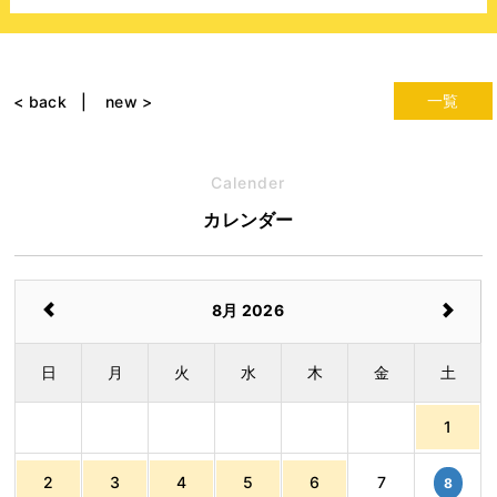
一覧
< back
new >
Calender
カレンダー
8月 2026
日
月
火
水
木
金
土
1
2
3
4
5
6
7
8