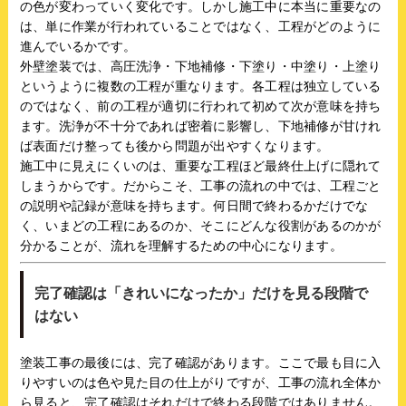
の色が変わっていく変化です。しかし施工中に本当に重要なの
は、単に作業が行われていることではなく、工程がどのように
進んでいるかです。
外壁塗装では、高圧洗浄・下地補修・下塗り・中塗り・上塗り
というように複数の工程が重なります。各工程は独立している
のではなく、前の工程が適切に行われて初めて次が意味を持ち
ます。洗浄が不十分であれば密着に影響し、下地補修が甘けれ
ば表面だけ整っても後から問題が出やすくなります。
施工中に見えにくいのは、重要な工程ほど最終仕上げに隠れて
しまうからです。だからこそ、工事の流れの中では、工程ごと
の説明や記録が意味を持ちます。何日間で終わるかだけでな
く、いまどの工程にあるのか、そこにどんな役割があるのかが
分かることが、流れを理解するための中心になります。
完了確認は「きれいになったか」だけを見る段階で
はない
塗装工事の最後には、完了確認があります。ここで最も目に入
りやすいのは色や見た目の仕上がりですが、工事の流れ全体か
ら見ると、完了確認はそれだけで終わる段階ではありません。