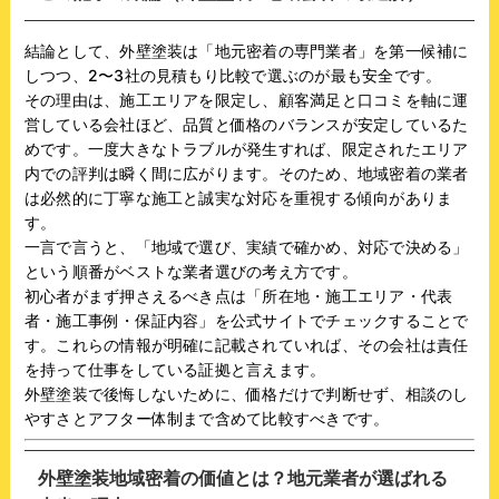
結論として、外壁塗装は「地元密着の専門業者」を第一候補に
しつつ、2〜3社の見積もり比較で選ぶのが最も安全です。
その理由は、施工エリアを限定し、顧客満足と口コミを軸に運
営している会社ほど、品質と価格のバランスが安定しているた
めです。一度大きなトラブルが発生すれば、限定されたエリア
内での評判は瞬く間に広がります。そのため、地域密着の業者
は必然的に丁寧な施工と誠実な対応を重視する傾向がありま
す。
一言で言うと、「地域で選び、実績で確かめ、対応で決める」
という順番がベストな業者選びの考え方です。
初心者がまず押さえるべき点は「所在地・施工エリア・代表
者・施工事例・保証内容」を公式サイトでチェックすることで
す。これらの情報が明確に記載されていれば、その会社は責任
を持って仕事をしている証拠と言えます。
外壁塗装で後悔しないために、価格だけで判断せず、相談のし
やすさとアフター体制まで含めて比較すべきです。
外壁塗装地域密着の価値とは？地元業者が選ばれる