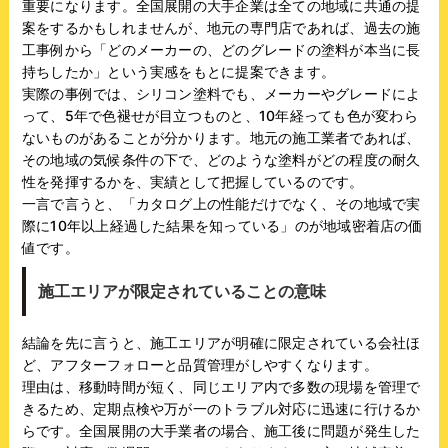
重要になります。全国展開の大手企業は全ての地域に共通の提
案をするかもしれませんが、地元の専門店であれば、過去の施
工事例から「どのメーカーの、どのグレードの塗料が本当に長
持ちしたか」という実感をもとに提案できます。
実際の事例では、シリコン塗料でも、メーカーやグレードによ
って、5年で色褪せが目立つものと、10年経っても色が変わら
ないものがあることが分かります。地元の施工業者であれば、
その地域の気候条件の下で、どのような塗料がどの程度の耐久
性を発揮するかを、実績として把握しているのです。
一言で言うと、「カタログ上の性能だけでなく、その地域で実
際に10年以上経過した結果を知っている」のが地域密着店の価
値です。
施工エリアが限定されていることの意味
結論を先に言うと、施工エリアが明確に限定されている会社ほ
ど、アフターフォローと品質管理がしやすくなります。
理由は、移動時間が短く、同じエリア内で多数の現場を管理で
きるため、定期点検や万が一のトラブル対応に迅速に行けるか
らです。全国展開の大手業者の場合、施工後に問題が発生した