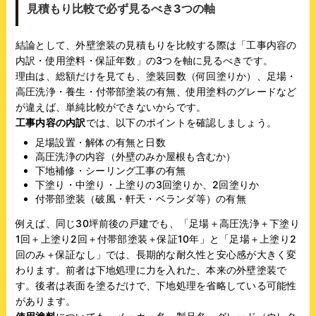
見積もり比較で必ず見るべき3つの軸
結論として、外壁塗装の見積もりを比較する際は「工事内容の
内訳・使用塗料・保証年数」の3つを軸に見るべきです。
理由は、総額だけを見ても、塗装回数（何回塗りか）、足場・
高圧洗浄・養生・付帯部塗装の有無、使用塗料のグレードなど
が違えば、単純比較ができないからです。
工事内容の内訳
では、以下のポイントを確認しましょう。
足場設置・解体の有無と日数
高圧洗浄の内容（外壁のみか屋根も含むか）
下地補修・シーリング工事の有無
下塗り・中塗り・上塗りの3回塗りか、2回塗りか
付帯部塗装（破風・軒天・ベランダ等）の有無
例えば、同じ30坪前後の戸建でも、「足場＋高圧洗浄＋下塗り
1回＋上塗り2回＋付帯部塗装＋保証10年」と「足場＋上塗り2
回のみ＋保証なし」では、長期的な耐久性と安心感が大きく変
わります。前者は下地処理に力を入れた、本来の外壁塗装で
す。後者は表面を塗るだけで、下地処理を省略している可能性
があります。