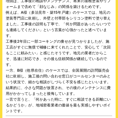
理由は、工事後の相談やメンテナンス、将来の屋根塗装やリフ
ォームまで含めて「顔なじみ」の関係を築けるためです。
例えば、A様（多治見市・築15年戸建）のケースでは、地元の
塗装専門店に依頼し、外壁と付帯部をシリコン塗料で塗り替え
ました。工事後の説明も丁寧で、「何か問題があったらいつで
も連絡してください」という言葉が心強かったと述べていま
す。
工事後2年目に一部コーキングの痩せが見つかりましたが、施
工店がすぐに無償で補修に来てくれたことで、安心して「次回
もここに頼みたい」と感じたそうです。地元の業者だからこ
そ、迅速に対応でき、その後も信頼関係が継続しているので
す。
一方、B様（他県在住）のケースでは、全国展開の訪問販売会
社に依頼し、施工後の問い合わせ窓口がコールセンターのみと
いう状況で、細かな相談がしづらく不安を感じたといいます。
結果的に、小さな問題が放置され、その後のメンテナンスに費
用がかかってしまったと後悔しています。
一言で言うと、「何かあった時に、すぐに相談できる距離にい
るかどうか」が、地域密着業者の価値を最も実感しやすいポイ
ントです。