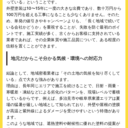
っている」ということです。
外壁塗装は10〜15年に一度の大きな出費であり、数十万円から
100万円を超える工事になることも少なくありません。そのた
め、単発の値引きやキャンペーンよりも、「長く地域で続いて
いる会社かどうか」を重視することが、失敗を防ぐ最初のポイ
ントです。施工実績が多く、古くからお客様に支持されている
業者であれば、その企業体質や施工品質について、ある程度の
信頼を置くことができます。
地元だからこそ分かる気候・環境への対応力
結論として、地域密着業者は「その土地の気候を知り尽くして
いる」点で大きな強みがあります。
理由は、長年同じエリアで施工を続けることで、日射・雨量・
寒暖差・凍結などによる劣化のパターンを、現場レベルで蓄積
しているからです。例えば、多治見市や岐阜県東濃エリアは夏
場の猛暑が厳しい地域として知られており、外壁や屋根の塗膜
が高温と紫外線によるダメージを受けやすいという特徴があり
ます。
このような地域では、遮熱塗料や耐候性に優れた塗料の提案が