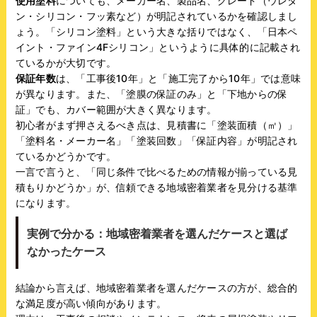
使用塗料
についても、メーカー名、製品名、グレード（ウレタ
ン・シリコン・フッ素など）が明記されているかを確認しまし
ょう。「シリコン塗料」という大きな括りではなく、「日本ペ
イント・ファイン4Fシリコン」というように具体的に記載され
ているかが大切です。
保証年数
は、「工事後10年」と「施工完了から10年」では意味
が異なります。また、「塗膜の保証のみ」と「下地からの保
証」でも、カバー範囲が大きく異なります。
初心者がまず押さえるべき点は、見積書に「塗装面積（㎡）」
「塗料名・メーカー名」「塗装回数」「保証内容」が明記され
ているかどうかです。
一言で言うと、「同じ条件で比べるための情報が揃っている見
積もりかどうか」が、信頼できる地域密着業者を見分ける基準
になります。
実例で分かる：地域密着業者を選んだケースと選ば
なかったケース
結論から言えば、地域密着業者を選んだケースの方が、総合的
な満足度が高い傾向があります。