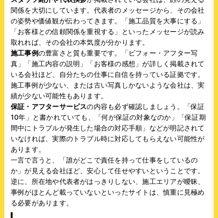
関係を大切にしています。代表者のメッセージから、その会社
の姿勢や価値観が伝わってきます。「施工品質を大事にする」
「お客様との信頼関係を重視する」といったメッセージが読み
取れれば、その会社の本気度が分かります。
施工事例
の豊富さと質も重要です。「ビフォー・アフター写
真」「施工内容の説明」「お客様の感想」が詳しく掲載されて
いる会社ほど、自分たちの仕事に自信を持っている証拠です。
施工事例が少ない、または古い写真しかないような会社は、実
績が少ない可能性もあります。
保証・アフターサービス
の内容も必ず確認しましょう。「保証
10年」と書かれていても、「何が保証の対象なのか」「保証期
間中にトラブルが発生した場合の対応手順」などが明記されて
いなければ、実際のトラブル時に対応してもらえない可能性が
あります。
一言で言うと、「誰がどこで責任を持って仕事をしているの
か」が見える会社ほど、安心して任せやすいということです。
逆に、所在地や代表者がはっきりしない、施工エリアが曖昧、
事例がほとんど載っていないといったサイトは、慎重に見極め
る必要があります。