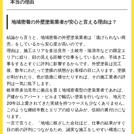
本当の理由
地域密着の外壁塗装業者が安心と言える理由は？
結論から言うと、地域密着の外壁塗装業者は「逃げられない商
売」をしているから安心度が高いのです。
理由は、施工エリアを多治見市・土岐市・瑞浪市などの限定エ
リアに絞り、顔の見える距離で仕事をしているため、手抜き工
事をするとすぐに評判に影響するからです。外壁塗装は完工
後、数年にわたって塗膜の状態がお客様の目に入ります。塗膜
が剥がれたり、色が急激に褪せたりすれば、その施工業者の評
判は一気に低下します。
岐阜県多治見市に拠点を置く地域密着型の塗装業者であれば、
戸建からアパート・ビルまで幅広い塗装を行いながら、地元で
20年以上愛されてきた実績を持つケースも少なくありません。
このような継続年数とエリアの絞り込みが、信頼の裏付けにな
ります。
一言で言うと、「地域に根ざした会社ほど、仕事の結果がすぐ
目の前の評判につながるため、誠実な施工をしやすい構造にな