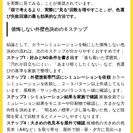
を実際に見てみる」ことが推奨されています。
「頭で考えるより、実際に"見る"回数を増やすこと」が、色選
び失敗回避の最も効果的な方法です。
後悔しない外壁色決めの６ステップ
結論として、カラーシミュレーションを軸にした後悔しない色
決めの流れは、次の６ステップが分かりやすくおすすめです：
ステップ1：好みとNG条件を書き出す
「落ち着いた雰囲気」
「汚れが目立ちにくい」「あまり暗くしたくない」など、色選
びの基準を家族で整理します。
ステップ2：外壁塗装専門店にシミュレーションを依頼
カラー
シミュレーションを依頼し、２～３パターン以上作成してもら
います。屋根色・サッシ色とのバランスも一緒に確認します。
ステップ3：シミュレーション結果を家族で確認
家族全員でシ
ミュレーション結果をモニターや印刷物で確認し、大まかな方
向性を決めます。「明るめ／標準／少し落ち着いた色」など段
階を変えて比較するとイメージしやすくなります。
ステップ4：大きめの色見本を屋外で確認
候補色の大きめの色
見本（A4など）を取り寄せ、屋外で朝・昼・夕方に見比べま