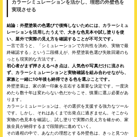
カラーシミュレーションを活かし、理想の外壁色を
実現させる
結論：外壁塗装の色選びで後悔しないためには、カラーシミュ
レーションを活用したうえで、大きな色見本や試し塗りを使
い、屋外で実際の見え方を確認することが不可欠です。
一言で言うと、「シミュレーションで方向性を決め、実物で最
終確認する」という二段構えが、外壁塗装色選び失敗回避のも
っとも現実的な方法です。
初心者がまず押さえるべき点は、人気色や写真だけに流され
ず、カラーシミュレーションと実物確認を組み合わせながら、
家族と一緒に10年後も納得できる色を選ぶことです。
外壁塗装は、家の第一印象を左右する重要な決定です。一度決
めたら数十年は変わらない色だからこそ、慎重に選ぶ必要があ
ります。
カラーシミュレーションは、その選択を支援する強力なツール
です。しかし、それはあくまで出発点に過ぎません。そこから
実物の色見本を確認し、試し塗りで実際の見え方を確かめ、家
族全員が納得するまで段階的に進めていく。
その過程の中で、あなたの理想とする外壁色は、きっと見つか