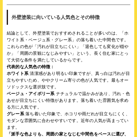
外壁塗装に向いている人気色とその特徴
結論として、外壁塗装でおすすめされることが多いのは、「ホ
ワイト系・ベージュ系・グレー系」の落ち着いた中間色です。
これらの色が「汚れが目立ちにくい」「退色しても変化が穏や
か」「周囲の景観になじみやすい」という、長く住む家にとっ
て大切な条件を満たしているからです。
代表的な人気色の特徴：
ホワイト系
清潔感があり明るい印象ですが、真っ白は汚れが目
立ちやすいため、ややクリーム寄りの色が人気です。最もオー
ソドックスな選択肢です。
ベージュ・アイボリー系
ナチュラルで温かみがあり、汚れ・色
あせが目立ちにくい特徴があります。落ち着いた雰囲気を求め
る方に人気です。
グレー系
落ち着いた印象で、ホコリや雨だれが目立ちにくく、
モダンな雰囲気に合わせやすいです。近年の人気が高まってい
ます。
「派手な色よりも、周囲の家となじむ中間色をベースに選び、