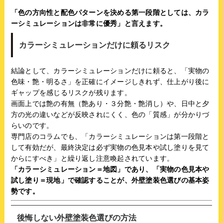
「色の方向性と配色パターンを決める第一段階としては、カラ
ーシミュレーションは非常に優秀」と言えます。
カラーシミュレーションだけに頼るリスク
結論として、カラーシミュレーションだけに頼ると、「実物の
色味・艶・明るさ」を正確にイメージしきれず、仕上がり後に
ギャップを感じるリスクが残ります。
画面上では艶の有無（艶あり・３分艶・艶消し）や、日中と夕
方の光の違いなどが反映されにくく、色の「質感」が分かりづ
らいのです。
専門店のコラムでも、「カラーシミュレーションは第一段階と
して有効だが、最終決定は必ず実物の色見本や試し塗りを見て
からにすべき」と繰り返し注意喚起されています。
「カラーシミュレーション＝地図」であり、「実物の色見本や
試し塗り＝現地」で確認することが、外壁塗装色選びの基本姿
勢です。
後悔しない外壁塗装色選びの方法