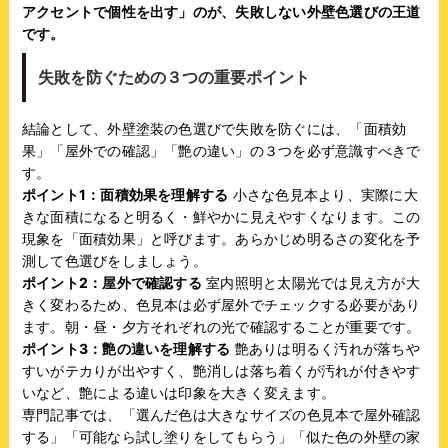
アクセントで個性を出す」のが、失敗しない外壁色選びの王道
です。
失敗を防ぐための３つの重要ポイント
結論として、外壁塗装の色選びで失敗を防ぐには、「面積効
果」「屋外での確認」「艶の違い」の３つを必ず意識すべきで
す。
ポイント1：面積効果を理解する
小さな色見本より、実際に大
きな面積になると明るく・鮮やかに見えやすくなります。この
現象を「面積効果」と呼びます。あらかじめ明るさの変化を予
測して色選びをしましょう。
ポイント2：屋外で確認する
室内照明と太陽光では見え方が大
きく変わるため、色見本は必ず屋外でチェックする必要があり
ます。朝・昼・夕方それぞれの光で確認することが重要です。
ポイント3：艶の違いを理解する
艶ありは明るく汚れが落ちや
すいがテカりが出やすく、艶消しは落ち着くが汚れが付きやす
いなど、艶による違いは印象を大きく変えます。
専門記事では、「選んだ色は大きなサイズの色見本で屋外確認
する」「可能なら試し塗りをしてもらう」「似た色の外壁の家